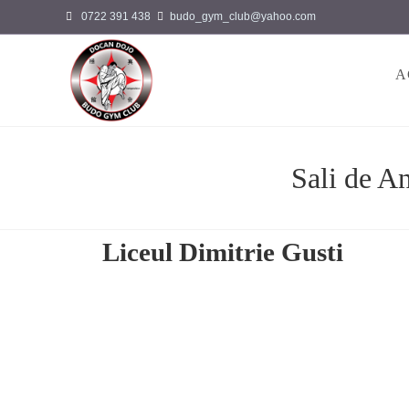
0722 391 438
budo_gym_club@yahoo.com
A
Sali de A
Liceul Dimitrie Gusti